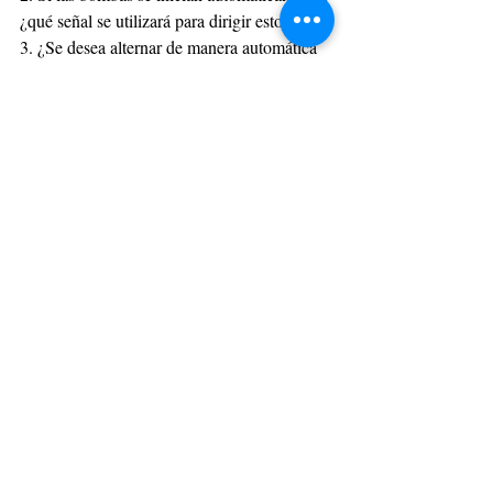
¿qué señal se utilizará para dirigir esto?
3. ¿Se desea alternar de manera automática 
las bombas del “skid” de bombeo?
4. ¿Debería la bomba de respaldo ponerse 
en línea automáticamente si es necesario?
5. ¿Hay válvulas automáticas para ser 
operadas por el sistema de control?
6. ¿Qué condiciones deberían dar lugar a la 
generación de una señal de alarma?
7. ¿Qué condiciones deberían causar el 
apagado del sistema de bombeo?
https://youtu.be/nMeWFvlbNPc