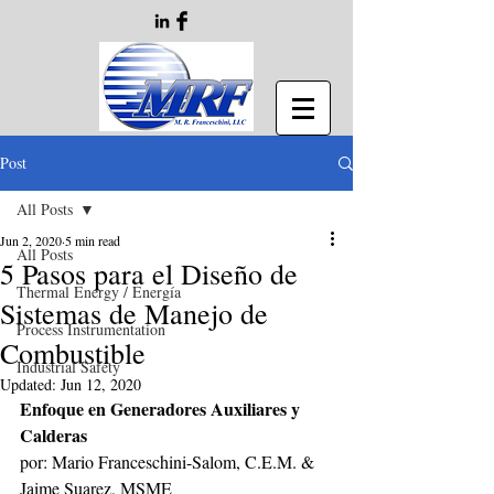
Post
All Posts
Jun 2, 2020
5 min read
All Posts
5 Pasos para el Diseño de
Thermal Energy / Energía
Sistemas de Manejo de
Process Instrumentation
Combustible
Industrial Safety
Updated:
Jun 12, 2020
Enfoque en Generadores Auxiliares y 
Calderas
por: Mario Franceschini-Salom, C.E.M. &  
Jaime Suarez, MSME