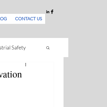
LOG
CONTACT US
trial Safety
vation