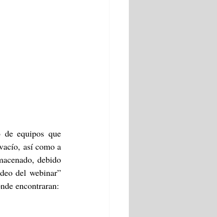
 de equipos que 
vacío, así como a 
macenado, debido 
deo del webinar” 
Groth - Online Valve Sizing Program for Tank Venting and Low Pressure Relief”, donde encontraran: 