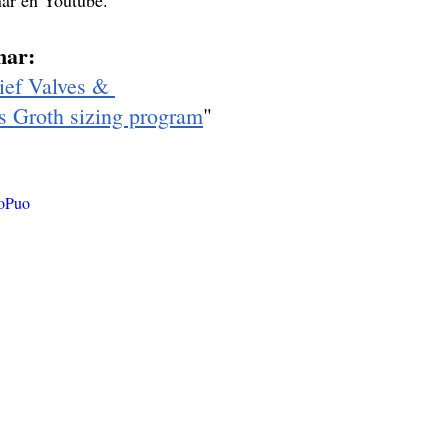
ar en Youtube. 
nar: 
ief Valves & 
s Groth sizing program
"
OoPuo