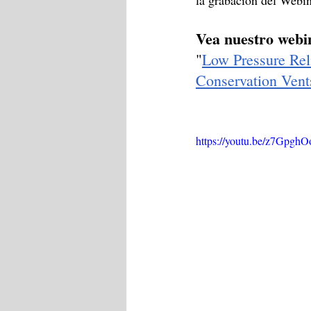
la grabación del Webin
Vea nuestro webi
"
Low Pressure Rel
Conservation Vent
https://youtu.be/z7Gpgh