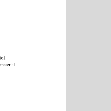
ef.
material 